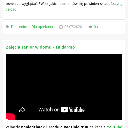
powinien wyglądać IPW i z jakich elementów się powinien składać.
czytaj
całość
Dla seniora
,
Dla opiekuna
06.07.2020
0 »
Zajęcia senior w domu - za darmo
W każdy
poniedziałek i środę o godzinie 9:30
na kanale
Youtube