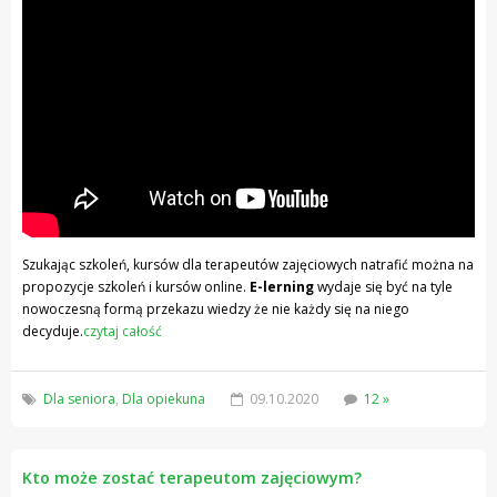
Szukając szkoleń, kursów dla terapeutów zajęciowych natrafić można na
propozycje szkoleń i kursów online.
E-lerning
wydaje się być na tyle
nowoczesną formą przekazu wiedzy że nie każdy się na niego
decyduje.
czytaj całość
Dla seniora
,
Dla opiekuna
09.10.2020
12 »
Kto może zostać terapeutom zajęciowym?