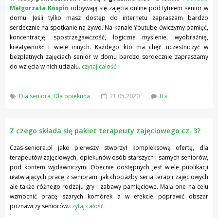
Małgorzata Kospin
odbywają się zajęcia online pod tytułem senior w
domu. Jeśli tylko masz dostęp do internetu zapraszam bardzo
serdecznie na spotkanie na żywo. Na kanale Youtube ćwiczymy pamięć,
koncentrację, spostrzegawczość, logiczne myślenie, wyobraźnię,
kreatywność i wiele innych. Każdego kto ma chęć uczestniczyć w
bezpłatnych zajęciach senior w domu bardzo serdecznie zapraszamy
do wzięcia w nich udziału.
czytaj całość
Dla seniora
,
Dla opiekuna
21.05.2020
0 »
Z czego składa się pakiet terapeuty zajęciowego cz. 3?
Czas-seniora.pl jako pierwszy stworzył kompleksową ofertę, dla
terapeutów zajęciowych, opiekunów osób starszych i samych seniorów,
pod kontem wydawniczym. Obecnie dostępnych jest wiele publikacji
ułatwiających pracę z seniorami jak chociażby seria terapii zajęciowych
ale także różnego rodzaju gry i zabawy pamięciowe. Mają one na celu
wzmocnić pracę szarych komórek a w efekcie poprawić obszar
poznawczy seniorów.
czytaj całość