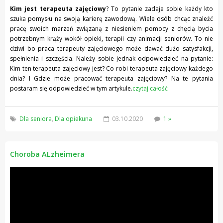
Kim jest terapeuta zajęciowy
? To pytanie zadaje sobie każdy kto
szuka pomysłu na swoją karierę zawodową. Wiele osób chcąc znaleźć
pracę swoich marzeń związaną z niesieniem pomocy z chęcią bycia
potrzebnym krąży wokół opieki, terapii czy animacji seniorów. To nie
dziwi bo praca terapeuty zajęciowego może dawać dużo satysfakcji,
spełnienia i szczęścia. Należy sobie jednak odpowiedzieć na pytanie:
Kim ten terapeuta zajęciowy jest? Co robi terapeuta zajęciowy każdego
dnia? I Gdzie może pracować terapeuta zajęciowy? Na te pytania
postaram się odpowiedzieć w tym artykule.
czytaj całość
Dla seniora
,
Dla opiekuna
03.10.2020
1 »
Choroba ALzheimera