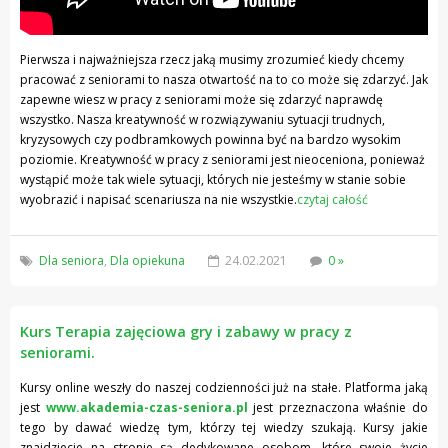
Pierwsza i najważniejsza rzecz jaką musimy zrozumieć kiedy chcemy
pracować z seniorami to nasza otwartość na to co może się zdarzyć. Jak
zapewne wiesz w pracy z seniorami może się zdarzyć naprawdę
wszystko. Nasza kreatywność w rozwiązywaniu sytuacji trudnych,
kryzysowych czy podbramkowych powinna być na bardzo wysokim
poziomie. Kreatywność w pracy z seniorami jest nieoceniona, ponieważ
wystąpić może tak wiele sytuacji, których nie jesteśmy w stanie sobie
wyobrazić i napisać scenariusza na nie wszystkie.
czytaj całość
Dla seniora
,
Dla opiekuna
24.02.2021
0 »
Kurs Terapia zajęciowa gry i zabawy w pracy z
seniorami.
Kursy online weszły do naszej codzienności już na stałe. Platforma jaką
jest
www.akademia-czas-seniora.pl
jest przeznaczona właśnie do
tego by dawać wiedzę tym, którzy tej wiedzy szukają. Kursy jakie
znajdziecie na stronie są dedykowane osobom, które swoje życie