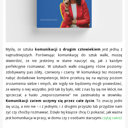
Myślę, że sztuka
komunikacji z drugim człowiekiem
jest jedną z
najtrudniejszych. Porównując komunikację do sztuk walki, muszę
stwierdzić, że nie jesteśmy w stanie nauczyć się, jak z każdym
perfekcyjnie rozmawiać. W sztukach walki osiągamy różne poziomy:
zdobywamy pas żółty, czerwony i czarny. W komunikacji też możemy
nabyć dodatkowe kompetencje, które przełożą się na wyższy poziom
zrozumienia siebie i innych, ale nigdy nie będziemy mogli powiedzieć,
że wiemy o niej wszystko. Jeśli tak by było, nikt z nas by się nie kłócił, nie
sprzeczał, a hasło „nieporozumienie” nie zaistniałoby w słowniku.
Komunikacji zatem uczymy się przez całe życie
. To znaczy jedni
się uczą, a inni nie – i z jednymi, i z drugimi przyszło lub przyjdzie nam
żyć czy choćby rozmawiać. Dzięki tej książce chcę Ci pokazać, jak ważna
jest komunikacja w pracy, w domu czy z osobami starszymi.
czytaj całość