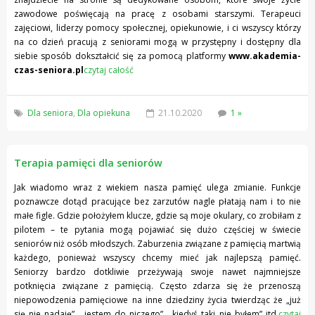
zawodowe poświęcają na pracę z osobami starszymi. Terapeuci
zajęciowi, liderzy pomocy społecznej, opiekunowie, i ci wszyscy którzy
na co dzień pracują z seniorami mogą w przystępny i dostępny dla
siebie sposób dokształcić się za pomocą platformy
www.akademia-
czas-seniora.pl
czytaj całość
Dla seniora
,
Dla opiekuna
21.10.2020
1 »
Terapia pamięci dla seniorów
Jak wiadomo wraz z wiekiem nasza pamięć ulega zmianie. Funkcje
poznawcze dotąd pracujące bez zarzutów nagle płatają nam i to nie
małe figle. Gdzie położyłem klucze, gdzie są moje okulary, co zrobiłam z
pilotem – te pytania mogą pojawiać się dużo częściej w świecie
seniorów niż osób młodszych. Zaburzenia związane z pamięcią martwią
każdego, ponieważ wszyscy chcemy mieć jak najlepszą pamięć.
Seniorzy bardzo dotkliwie przeżywają swoje nawet najmniejsze
potknięcia związane z pamięcią. Często zdarza się że przenoszą
niepowodzenia pamięciowe na inne dziedziny życia twierdząc że „już
się nie nadaję”, „jestem do niczego”, „kiedyś taki nie byłem” itd.
czytaj