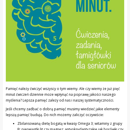
Pamięć należy ćwiczyć wszyscy o tym wiemy. Ale czy wiemy że już pięć
minut ćwiczeń dziennie może wpłynąć na poprawę jakości naszego
myślenia? Lepsza pamięć zależy od nas i naszej systematyczności.
Jeśli chcemy zadbać o dobrą pamięć musimy wiedzieć jakie elementy
lepszą pamięć budują. Do nich możemy zaliczyć oczywiście:
Zbilansowaną dietę bogatą w kwasy Omega 3; witaminy z grupy
B; pierwiastki lit czy magnez; antyoksydanty takie jak borówki czy