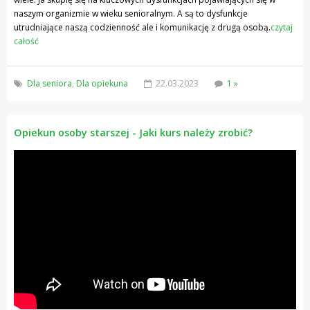
naszym organizmie w wieku senioralnym. A są to dysfunkcje
utrudniające naszą codzienność ale i komunikację z drugą osobą.
czytaj
całość
Dla seniora
,
Dla opiekuna
22.03.2023
1 »
Opiekun osoby starszej - Jaki kurs należy zrobić?