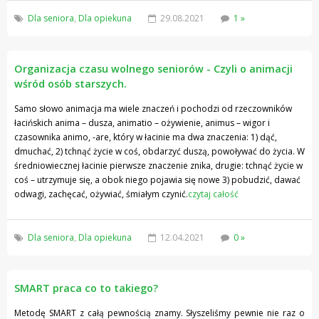
Dla seniora
,
Dla opiekuna
29.08.2021
1 »
Organizacja czasu wolnego seniorów - Czyli o animacji
wśród osób starszych.
Samo słowo animacja ma wiele znaczeń i pochodzi od rzeczowników
łacińskich anima – dusza, animatio – ożywienie, animus – wigor i
czasownika animo, -are, który w łacinie ma dwa znaczenia: 1) dąć,
dmuchać, 2) tchnąć życie w coś, obdarzyć duszą, powoływać do życia. W
średniowiecznej łacinie pierwsze znaczenie znika, drugie: tchnąć życie w
coś – utrzymuje się, a obok niego pojawia się nowe 3) pobudzić, dawać
odwagi, zachęcać, ożywiać, śmiałym czynić.
czytaj całość
Dla seniora
,
Dla opiekuna
12.04.2021
0 »
SMART praca co to takiego?
Metodę SMART z całą pewnością znamy. Słyszeliśmy pewnie nie raz o