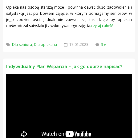
Opieka nas osobą starszą może i powinna dawać dużo zadowolenia i
satysfakcji jest po bowiem zajęcie, w którym pomagamy seniorowi w
jego codzienności. Jednak nie zawsze się tak dzieje by opiekun
doświadczał satysfakcji z wykonywanego zajęcia.
czytaj całość
Dla seniora
,
Dla opiekuna
17.01.2023
3 »
Indywidualny Plan Wsparcia – Jak go dobrze napisać?