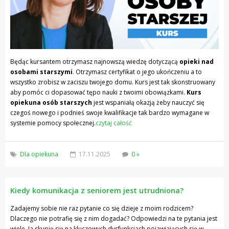
Będąc kursantem otrzymasz najnowszą wiedzę dotyczącą
opieki nad
osobami starszymi
. Otrzymasz certyfikat o jego ukończeniu a to
wszystko zrobisz w zaciszu twojego domu. Kurs jest tak skonstruowany
aby pomóc ci dopasować tępo nauki z twoimi obowiązkami.
Kurs
opiekuna osób starszych
jest wspaniałą okazją żeby nauczyć się
czegoś nowego i podnieś swoje kwalifikacje tak bardzo wymagane w
systemie pomocy społecznej.
czytaj całość
Dla opiekuna
17.11.2025
0 »
Kiedy komunikacja z seniorem jest utrudniona?
Zadajemy sobie nie raz pytanie co się dzieje z moim rodzicem?
Dlaczego nie potrafię się z nim dogadać? Odpowiedzi na te pytania jest
wiele. Ja skupię się na kluczowych dysfunkcjach pojawiających się w