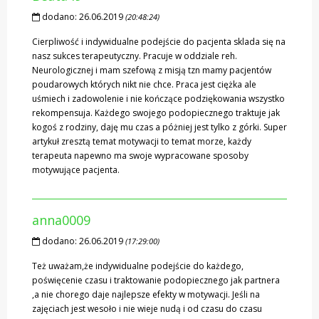
dodano:
26.06.2019
(20:48:24)
Cierpliwość i indywidualne podejście do pacjenta sklada się na
nasz sukces terapeutyczny. Pracuje w oddziale reh.
Neurologicznej i mam szefową z misją tzn mamy pacjentów
poudarowych których nikt nie chce. Praca jest ciężka ale
uśmiech i zadowolenie i nie kończące podziękowania wszystko
rekompensuja. Każdego swojego podopiecznego traktuje jak
kogoś z rodziny, daję mu czas a póżniej jest tylko z górki. Super
artykuł zresztą temat motywacji to temat morze, każdy
terapeuta napewno ma swoje wypracowane sposoby
motywujące pacjenta.
anna0009
dodano:
26.06.2019
(17:29:00)
Też uważam,że indywidualne podejście do każdego,
poświęcenie czasu i traktowanie podopiecznego jak partnera
,a nie chorego daje najlepsze efekty w motywacji. Jeśli na
zajęciach jest wesoło i nie wieje nudą i od czasu do czasu