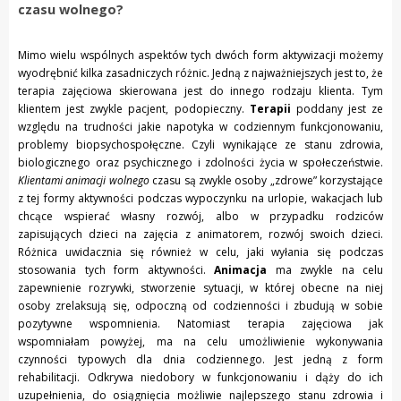
czasu wolnego?
Mimo wielu wspólnych aspektów tych dwóch form aktywizacji możemy
wyodrębnić kilka zasadniczych różnic. Jedną z najważniejszych jest to, że
terapia zajęciowa skierowana jest do innego rodzaju klienta. Tym
klientem jest zwykle pacjent, podopieczny.
Terapii
poddany jest ze
względu na trudności jakie napotyka w codziennym funkcjonowaniu,
problemy biopsychospołęczne. Czyli wynikające ze stanu zdrowia,
biologicznego oraz psychicznego i zdolności życia w społeczeństwie.
Klientami animacji wolnego
czasu są zwykle osoby „zdrowe” korzystające
z tej formy aktywności podczas wypoczynku na urlopie, wakacjach lub
chcące wspierać własny rozwój, albo w przypadku rodziców
zapisujących dzieci na zajęcia z animatorem, rozwój swoich dzieci.
Różnica uwidacznia się również w celu, jaki wyłania się podczas
stosowania tych form aktywności.
Animacja
ma zwykle na celu
zapewnienie rozrywki, stworzenie sytuacji, w której obecne na niej
osoby zrelaksują się, odpoczną od codzienności i zbudują w sobie
pozytywne wspomnienia. Natomiast terapia zajęciowa jak
wspomniałam powyżej, ma na celu umożliwienie wykonywania
czynności typowych dla dnia codziennego. Jest jedną z form
rehabilitacji. Odkrywa niedobory w funkcjonowaniu i dąży do ich
uzupełnienia, do osiągnięcia możliwie najlepszego stanu zdrowia i