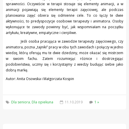
sprawności. Oczywiście w terapii stosuje się elementy animacji, a w
animacji pojawiają się elementy terapii zajęciowej, ale podczas
planowania zajęć obiera się odmienne cele. To co łączy te dwie
aktywności, to predyspozycje osobowe terapeuty i animatora. Osoby
wykonujące te zawody powinny być, jak wspomniałam na początku
artykułu, kreatywne, empatyczne i cierpliwe.
Jeśli osoba pracująca w zawodzie terapeuty zajęciowego, czy
animatora, pozna „tajniki” pracy w obu tych zawodach i połączy w jedno
wiedzę, którą oferują mu te dwie dziedziny, może okazać się mistrzem
w swoim fachu. Zatem rozumiejąc różnice i dostrzegając
podobieństwa, uczmy się i korzystajmy z wiedzy budując siebie jako
dobrą markę.
Autor: Anita Osowska i Małgorzata Kospin
Dla seniora
,
Dla opiekuna
11.10.2019
1 »