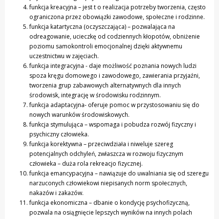
funkcja kreacyjna – jest t o realizacja potrzeby tworzenia, często
ograniczona przez obowiązki zawodowe, społeczne i rodzinne.
funkcja katartyczna (oczyszczająca) – pozwalająca na
odreagowanie, ucieczkę od codziennych kłopotów, obniżenie
poziomu samokontroli emocjonalnej dzięki aktywnemu
uczestnictwu w zajęciach.
funkcja integracyjna - daje możliwość poznania nowych ludzi
spoza kręgu domowego i zawodowego, zawierania przyjaźni,
tworzenia grup zabawowych alternatywnych dla innych
środowisk, integrację w środowisku rodzinnym.
funkcja adaptacyjna- oferuje pomoc w przystosowaniu się do
nowych warunków środowiskowych.
funkcja stymulująca – wspomaga i pobudza rozwój fizyczny i
psychiczny człowieka.
funkcja korektywna – przeciwdziała i niweluje szereg
potencjalnych odchyleń, zwłaszcza w rozwoju fizycznym
człowieka – duża rola rekreacjo fizycznej.
funkcja emancypacyjna – nawiązuje do uwalniania się od szeregu
narzuconych człowiekowi niepisanych norm społecznych,
nakazów i zakazów.
funkcja ekonomiczna – dbanie o kondycję psychofizyczną,
pozwala na osiągnięcie lepszych wyników na innych polach