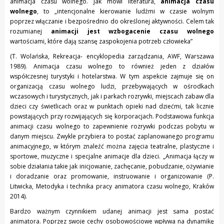
animacja czasu wolnego. Jak mówi literatura,
animacja czasu
wolnego
, to „intencjonalne kierowanie ludźmi w czasie wolnym
poprzez włączanie i bezpośrednio do określonej aktywności. Celem tak
rozumianej
animacji jest wzbogacenie czasu wolnego
wartościami, które dają szansę zaspokojenia potrzeb człowieka”
(T. Wolańska, Rekreacja- encyklopedia zarządzania, AWF, Warszawa
1989). Animacja czasu wolnego to również jeden z działów
współczesnej turystyki i hotelarstwa. W tym aspekcie zajmuje się on
organizacją czasu wolnego ludzi, przebywających w ośrodkach
wczasowych i turystycznych, jak i parkach rozrywki, miejscach zabaw dla
dzieci czy świetlicach oraz w punktach opieki nad dziećmi, tak licznie
powstających przy rozwijających się korporacjach. Podstawowa funkcja
animacji czasu wolnego to zapewnienie rozrywki podczas pobytu w
danym miejscu. Zwykle przybiera to postać zaplanowanego programu
animacyjnego, w którym znaleźć można zajęcia teatralne, plastyczne i
sportowe, muzyczne i specjalne animacje dla dzieci. „Animacja łączy w
sobie działania takie jak inicjowanie, zachęcanie, pobudzanie, ożywianie
i doradzanie oraz promowanie, instruowanie i organizowanie (P.
Litwicka, Metodyka i technika pracy animatora czasu wolnego, Kraków
2014).
Bardzo ważnym czynnikiem udanej animacji jest sama postać
animatora. Poprzez swoje cechy osobowościowe wpływa na dynamikę