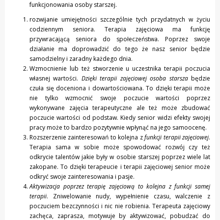
funkcjonowania osoby starszej.
rozwijanie umiejętności szczególnie tych przydatnych w życiu
codziennym seniora. Terapia zajęciowa ma funkcję
przywracającą seniora do społeczeństwa. Poprzez swoje
działanie ma doprowadzić do tego że nasz senior będzie
samodzielny i zaradny każdego dnia.
Wzmocnienie lub też stworzenie u uczestnika terapii poczucia
własnej wartości.
Dzięki terapii zajęciowej osoba starsza
będzie
czuła się doceniona i dowartościowana. To dzięki terapii może
nie tylko wzmocnić swoje poczucie wartości poprzez
wykonywane zajęcia terapeutyczne ale też może zbudować
poczucie wartości od podstaw. Kiedy senior widzi efekty swojej
pracy może to bardzo pozytywnie wpłynąć na jego samoocenę.
Rozszerzenie zainteresowań to kolejna z
funkcji terapii zajęciowej
.
Terapia sama w sobie może spowodować rozwój czy też
odkrycie talentów jakie były w osobie starszej poprzez wiele lat
zakopane. To dzięki terapeucie i terapii zajęciowej senior może
odkryć swoje zainteresowania i pasje.
Aktywizacja poprzez terapię zajęciową to kolejna z funkcji samej
terapii
. Zniwelowanie nudy, wypełnienie czasu, walczenie z
poczuciem bezczynności i nic nie robienia. Terapeuta zajęciowy
zachęca, zaprasza, motywuje by aktywizować, pobudzać do