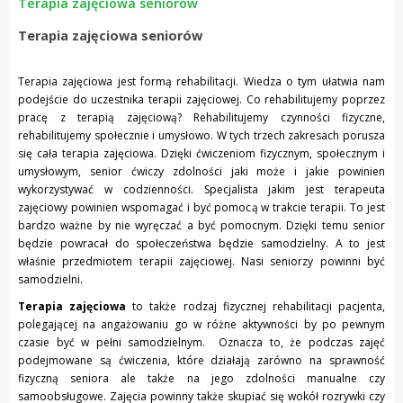
Terapia zajęciowa seniorów
Terapia zajęciowa seniorów
Terapia zajęciowa jest formą rehabilitacji. Wiedza o tym ułatwia nam
podejście do uczestnika terapii zajęciowej. Co rehabilitujemy poprzez
pracę z terapią zajęciową? Rehabilitujemy czynności fizyczne,
rehabilitujemy społecznie i umysłowo. W tych trzech zakresach porusza
się cała terapia zajęciowa. Dzięki ćwiczeniom fizycznym, społecznym i
umysłowym, senior ćwiczy zdolności jaki może i jakie powinien
wykorzystywać w codzienności. Specjalista jakim jest terapeuta
zajęciowy powinien wspomagać i być pomocą w trakcie terapii. To jest
bardzo ważne by nie wyręczać a być pomocnym. Dzięki temu senior
będzie powracał do społeczeństwa będzie samodzielny. A to jest
właśnie przedmiotem terapii zajęciowej. Nasi seniorzy powinni być
samodzielni.
Terapia zajęciowa
to także rodzaj fizycznej rehabilitacji pacjenta,
polegającej na angażowaniu go w różne aktywności by po pewnym
czasie być w pełni samodzielnym. Oznacza to, że podczas zajęć
podejmowane są ćwiczenia, które działają zarówno na sprawność
fizyczną seniora ale także na jego zdolności manualne czy
samoobsługowe. Zajęcia powinny także skupiać się wokół rozrywki czy