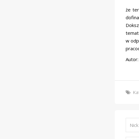
Chcia
że te
dofin
Doksz
tematu
w odpo
praco
Autor
Ka