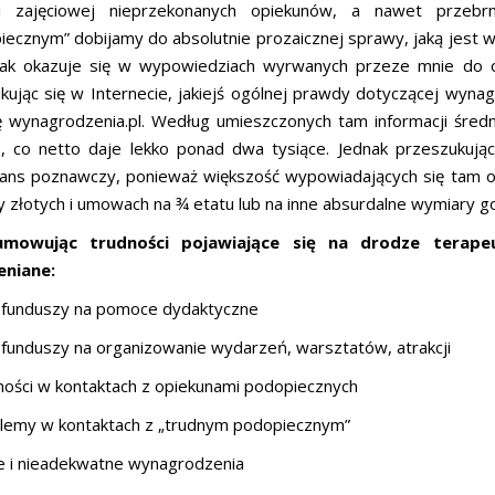
ii zajęciowej nieprzekonanych opiekunów, a nawet przeb
ecznym” dobijamy do absolutnie prozaicznej sprawy, jaką jest 
 jak okazuje się w wypowiedziach wyrwanych przeze mnie do od
kując się w Internecie, jakiejś ogólnej prawdy dotyczącej wyna
ę wynagrodzenia.pl. Według umieszczonych tam informacji śred
o, co netto daje lekko ponad dwa tysiące. Jednak przeszukuj
ans poznawczy, ponieważ większość wypowiadających się tam 
y złotych i umowach na ¾ etatu lub na inne absurdalne wymiary g
mowując trudności pojawiające się na drodze terapeu
niane:
k funduszy na pomoce dydaktyczne
 funduszy na organizowanie wydarzeń, warsztatów, atrakcji
ności w kontaktach z opiekunami podopiecznych
blemy w kontaktach z „trudnym podopiecznym”
ie i nieadekwatne wynagrodzenia