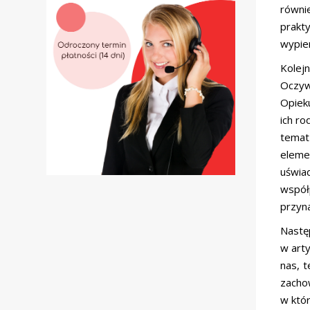
równi
prakt
wypier
Kolej
Oczywi
Opieku
ich ro
temat 
eleme
uświa
współ
przyn
Nastę
w art
nas, 
zacho
w któr