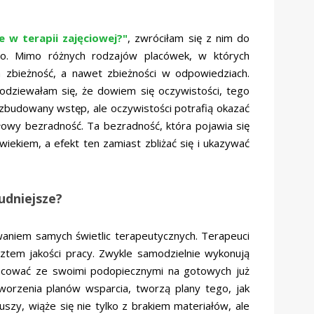
e w terapii zajęciowej?"
, zwróciłam się z nim do
ego. Mimo różnych rodzajów placówek, w których
 zbieżność, a nawet zbieżności w odpowiedziach.
odziewałam się, że dowiem się oczywistości, tego
budowany wstęp, ale oczywistości potrafią okazać
głowy bezradność. Ta bezradność, która pojawia się
iekiem, a efekt ten zamiast zbliżać się i ukazywać
udniejsze?
waniem samych świetlic terapeutycznych. Terapeuci
ztem jakości pracy. Zwykle samodzielnie wykonują
acować ze swoimi podopiecznymi na gotowych już
tworzenia planów wsparcia, tworzą plany tego, jak
zy, wiąże się nie tylko z brakiem materiałów, ale