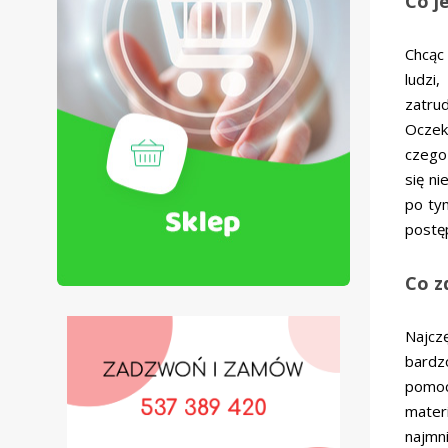
Co j
Chcąc
ludzi
zatru
Oczek
czego
się ni
po tym
postęp
Co z
Najcz
bardz
pomoc
mater
najmn