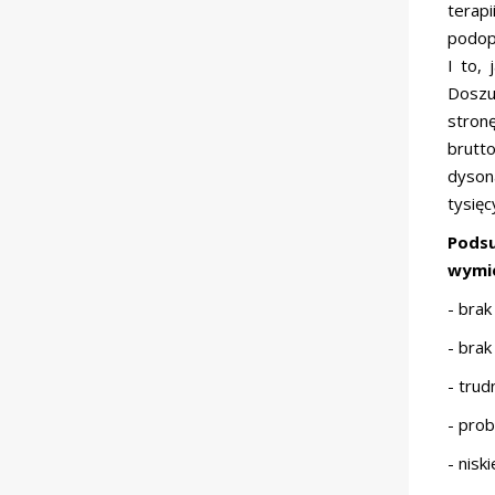
terap
podopi
I to,
Doszu
stron
brutt
dyson
tysięc
Podsu
wymie
- bra
- brak
- trud
- pro
- nisk