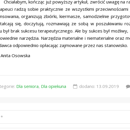
łabym, kończąc już powyższy artykuł, zwrócić uwagę na rang
rapeuci radzą sobie praktycznie ze wszystkimi przeciwnościami 
ansowania, organizują zbiórki, kiermasze, samodzielnie przygo
tałcają się, doczytują, rozmawiają ze sobą w poszukiwaniu r
 był brak sukcesu terapeutycznego. Ale by sukces był możliwy,
wiednie narzędzia. Narzędzia materialne i niematerialne oraz 
dawca odpowiednio opłacając zajmowane przez nas stanowisko.
: Anita Osowska
tegorie:
Dla seniora
,
Dla opiekuna
dodano:
13.09.2019