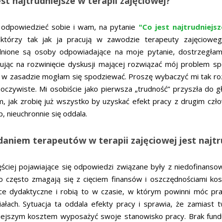
est najtrudniejsze w terapii zajęciowej?
 odpowiedzieć sobie i wam, na pytanie
"Co jest najtrudniejsz
, którzy tak jak ja pracują w zawodzie terapeuty zajęciow
dnione są osoby odpowiadające na moje pytanie, dostrzegłam
ując na rozwinięcie dyskusji mającej rozwiązać mój problem sp
 w zasadzie mogłam się spodziewać. Proszę wybaczyć mi tak roz
eoczywiste. Mi osobiście jako pierwsza „trudność” przyszła do 
, jak zrobię już wszystko by uzyskać efekt pracy z drugim człow
, nieuchronnie się oddala.
daniem terapeutów w terapii zajęciowej jest najtr
ęściej pojawiające się odpowiedzi związane były z niedofinanso
o często zmagają się z cięciem finansów i oszczędnościami kos
e dydaktyczne i robią to w czasie, w którym powinni móc pr
iałach. Sytuacja ta oddala efekty pracy i sprawia, że zamiast 
iejszym kosztem wyposażyć swoje stanowisko pracy. Brak fundus