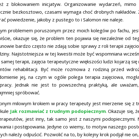
eż z blokowaniem inicjatyw. Organizowanie wydarzeń, mimo 
ycznie bezkosztowo, czasami wymaga choć drobnych nakładów. Zr
ać powiedzenie, jakoby z pustego to i Salomon nie naleje.
nym problemem poruszonym przez moich kolegów po fachu, jest
ście, okazuje się, że problem ten pojawia się niezależnie od te
nowie bardzo często nie zdają sobie sprawy z roli terapii zajęci
dziny. Najistotniejsza w tej kwestii może być wspomniana wcześni
samej terapii, zajęcia terapeutyczne większości ludzi kojarzą się
ntów rehabilitacji. Być może rozmowa z rodziną przed wdro
domienie jej, na czym w ogóle polega terapia zajęciowa, mogła
pracy. Jednak nie jest to powszechną praktyką, ale uważam
ajmniej spróbować.
pnym milowym krokiem w pracy terapeuty jest mierzenie się z
ykule
Jak rozmawiać z trudnym podopiecznym
.
Okazuje się, ż
terapeutów, jest inny, tak samo jest z naszymi podopiecznymi
wania i postępowania. Jedyne co wiemy, to motyw naszego postę
ych należy odpuścić. Pozwolić na to, by kolejny krok podjął nie on