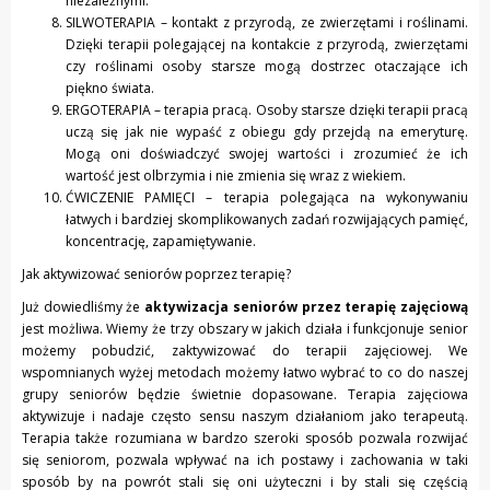
niezależnymi.
SILWOTERAPIA – kontakt z przyrodą, ze zwierzętami i roślinami.
Dzięki terapii polegającej na kontakcie z przyrodą, zwierzętami
czy roślinami osoby starsze mogą dostrzec otaczające ich
piękno świata.
ERGOTERAPIA – terapia pracą. Osoby starsze dzięki terapii pracą
uczą się jak nie wypaść z obiegu gdy przejdą na emeryturę.
Mogą oni doświadczyć swojej wartości i zrozumieć że ich
wartość jest olbrzymia i nie zmienia się wraz z wiekiem.
ĆWICZENIE PAMIĘCI – terapia polegająca na wykonywaniu
łatwych i bardziej skomplikowanych zadań rozwijających pamięć,
koncentrację, zapamiętywanie.
Jak aktywizować seniorów poprzez terapię?
Już dowiedliśmy że
aktywizacja seniorów przez terapię zajęciową
jest możliwa. Wiemy że trzy obszary w jakich działa i funkcjonuje senior
możemy pobudzić, zaktywizować do terapii zajęciowej. We
wspomnianych wyżej metodach możemy łatwo wybrać to co do naszej
grupy seniorów będzie świetnie dopasowane. Terapia zajęciowa
aktywizuje i nadaje często sensu naszym działaniom jako terapeutą.
Terapia także rozumiana w bardzo szeroki sposób pozwala rozwijać
się seniorom, pozwala wpływać na ich postawy i zachowania w taki
sposób by na powrót stali się oni użyteczni i by stali się częścią