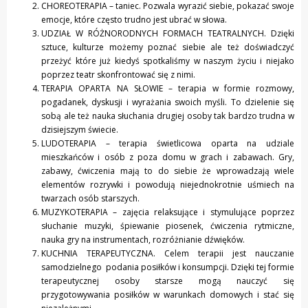
CHOREOTERAPIA – taniec. Pozwala wyrazić siebie, pokazać swoje
emocje, które często trudno jest ubrać w słowa.
UDZIAŁ W RÓŻNORODNYCH FORMACH TEATRALNYCH. Dzięki
sztuce, kulturze możemy poznać siebie ale też doświadczyć
przeżyć które już kiedyś spotkaliśmy w naszym życiu i niejako
poprzez teatr skonfrontować się z nimi.
TERAPIA OPARTA NA SŁOWIE – terapia w formie rozmowy,
pogadanek, dyskusji i wyrażania swoich myśli. To dzielenie się
sobą ale też nauka słuchania drugiej osoby tak bardzo trudna w
dzisiejszym świecie.
LUDOTERAPIA – terapia świetlicowa oparta na udziale
mieszkańców i osób z poza domu w grach i zabawach. Gry,
zabawy, ćwiczenia mają to do siebie że wprowadzają wiele
elementów rozrywki i powodują niejednokrotnie uśmiech na
twarzach osób starszych.
MUZYKOTERAPIA – zajęcia relaksujące i stymulujące poprzez
słuchanie muzyki, śpiewanie piosenek, ćwiczenia rytmiczne,
nauka gry na instrumentach, rozróżnianie dźwięków.
KUCHNIA TERAPEUTYCZNA. Celem terapii jest nauczanie
samodzielnego podania posiłków i konsumpcji. Dzięki tej formie
terapeutycznej osoby starsze mogą nauczyć się
przygotowywania posiłków w warunkach domowych i stać się