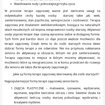
likwidowanie nudy i jednostajnego trybu życia.
W procesie terapii zajęciowej ważne jest zwrócenie uwagi na
indywidualne cechy każdej osoby starszej takie jak; wiek,
zainteresowania, stan psychiczny, samopoczucie i osobowość. Terapia
zajęciowa jest działaniem wielokierunkowym, bazująca na naturalnych
siłach niezależnych od stopnia niesprawności osoby starszej.
Aktywność
osoby poprzez terapie
daje szansę wyrażenia siebie w dostępnej formie.
Tych form jest bardzo dużo co daje jeszcze większe możliwości dla
terapii zajęciowej. Dzięki temu to do osób starszych można łatwo
dobrać formy terapii a nie odwrotnie. Nie ma przymusu nakłaniania
seniora do aktywizacji w obszarze, którym nie jest zainteresowany.
Terapia zajęciowa to miejsce w którym możemy aktywizować, to
możliwości które są nieograniczone, to w końcu przestrzeń do rozwoju
dla seniora ale także dla terapeuty zajęciowego.
Jakie są formy terapii zajęciowej skierowanej dla osób starszych?
Najpopularniejsze formy terapii zajęciowej seniorów to:
ZAJĘCIA PLASTYCZNE – malowanie, rysowanie, wydzieranie,
wycinanie, wspólne tworzenie obrazu i inne. Świetnie działa na
aktywność twórczą osoby starszej pobudzając wyobraźnię i
kreatywne myślenie.