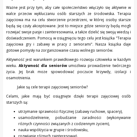
Ważne jest przy tym, aby całe społeczeństwo włączyło się aktywnie w
walce przeciw wykluczaniu osób starszych ze środowiska. Terapia
zajęciowa ma na celu stworzenie przestrzeni, w której osoby starsze
będą się czuły akceptowane. Jest to miejsce gdzie seniorzy będą mogli
rozwijać swoje pasje i zainteresowania, a także dzielić się swoją wiedzą i
doświadczeniem. Pomocą w osiągnięciu tego celu jest książka "Terapia
zajęciowa gry i zabawy w pracy z seniorami". Nasza książka daje
gotowe pomysły na zorganizowanie czasu wolnego seniorów.
Aktywność jest warunkiem prawidłowego rozwoju człowieka w każdym
wieku.
Aktywność dla seniorów
umożliwia prowadzenie twórczego
życia. Jej brak może spowodować poczucie krzywdy, izolacji i
osamotnienia.
Jakie są cele terapii zajęciowej seniorów?
Celami, jakie mają być osiągnięte dzięki terapii zajęciowej osób
starszych są:
utrzymanie sprawności fizycznej (zabawy ruchowe, spacery),
usamodzielnienie, pobudzanie zaradności (wykonywanie
różnych czynności związanych z codziennym życiem),
nauka współżycia w grupie i środowisku,
rozwijanie różnych zainteresowań,