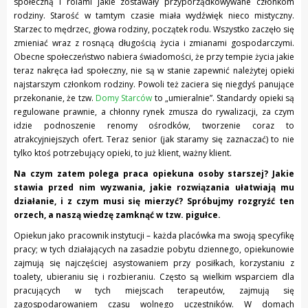
społeczną i rolami jakie zostawały przyporządkowywane członkom
rodziny. Starość w tamtym czasie miała wydźwięk nieco mistyczny.
Starzec to mędrzec, głowa rodziny, początek rodu. Wszystko zaczęło się
zmieniać wraz z rosnącą długością życia i zmianami gospodarczymi.
Obecne społeczeństwo nabiera świadomości, że przy tempie życia jakie
teraz nakręca ład społeczny, nie są w stanie zapewnić należytej opieki
najstarszym członkom rodziny. Powoli też zaciera się niegdyś panujące
przekonanie, że tzw.
Domy Starców
to „umieralnie”. Standardy opieki są
regulowane prawnie, a chłonny rynek zmusza do rywalizacji, za czym
idzie podnoszenie renomy ośrodków, tworzenie coraz to
atrakcyjniejszych ofert. Teraz senior (jak staramy się zaznaczać) to nie
tylko ktoś potrzebujący opieki, to już klient, ważny klient.
Na czym zatem polega praca opiekuna osoby starszej? Jakie
stawia przed nim wyzwania, jakie rozwiązania ułatwiają mu
działanie, i z czym musi się mierzyć? Spróbujmy rozgryźć ten
orzech, a naszą wiedzę zamknąć w tzw. pigułce.
Opiekun jako pracownik instytucji – każda placówka ma swoją specyfikę
pracy; w tych działających na zasadzie pobytu dziennego, opiekunowie
zajmują się najczęściej asystowaniem przy posiłkach, korzystaniu z
toalety, ubieraniu się i rozbieraniu. Często są wielkim wsparciem dla
pracujących w tych miejscach terapeutów, zajmują się
zagospodarowaniem czasu wolnego uczestników. W domach