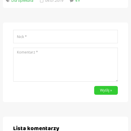
Dla opiekuna
09.07.2019
4 »
Wyślij »
Lista komentarzy