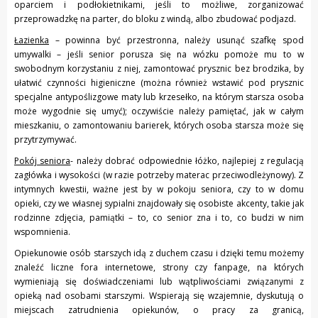
oparciem i podłokietnikami, jeśli to możliwe, zorganizować
przeprowadzkę na parter, do bloku z windą, albo zbudować podjazd.
Łazienka
– powinna być przestronna, należy usunąć szafkę spod
umywalki – jeśli senior porusza się na wózku pomoże mu to w
swobodnym korzystaniu z niej, zamontować prysznic bez brodzika, by
ułatwić czynności higieniczne (można również wstawić pod prysznic
specjalne antypoślizgowe maty lub krzesełko, na którym starsza osoba
może wygodnie się umyć); oczywiście należy pamiętać, jak w całym
mieszkaniu, o zamontowaniu barierek, których osoba starsza może się
przytrzymywać.
Pokój seniora
- należy dobrać odpowiednie łóżko, najlepiej z regulacją
zagłówka i wysokości (w razie potrzeby materac przeciwodleżynowy). Z
intymnych kwestii, ważne jest by w pokoju seniora, czy to w domu
opieki, czy we własnej sypialni znajdowały się osobiste akcenty, takie jak
rodzinne zdjęcia, pamiątki – to, co senior zna i to, co budzi w nim
wspomnienia.
Opiekunowie osób starszych idą z duchem czasu i dzięki temu możemy
znaleźć liczne fora internetowe, strony czy fanpage, na których
wymieniają się doświadczeniami lub wątpliwościami związanymi z
opieką nad osobami starszymi. Wspierają się wzajemnie, dyskutują o
miejscach zatrudnienia opiekunów, o pracy za granicą,