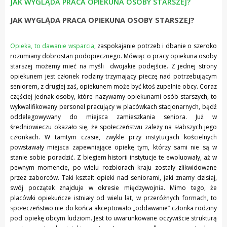
JAK WYGLĄDA PRACA OPIEKUNA OSOBY STARSZEJ?
JAK WYGLĄDA PRACA OPIEKUNA OSOBY STARSZEJ?
Opieka, to dawanie wsparcia
, zaspokajanie potrzeb i dbanie o szeroko
rozumiany dobrostan podopiecznego. Mówiąc o pracy opiekuna osoby
starszej możemy mieć na myśli dwojakie podejście. Z jednej strony
opiekunem jest członek rodziny trzymający pieczę nad potrzebującym
seniorem, z drugiej zaś, opiekunem może być ktoś zupełnie obcy. Coraz
częściej jednak osoby, które nazywamy opiekunami osób starszych, to
wykwalifikowany personel pracujący w placówkach stacjonarnych, bądź
oddelegowywany do miejsca zamieszkania seniora. Już w
średniowieczu okazało się, że społeczeństwu zależy na słabszych jego
członkach. W tamtym czasie, zwykle przy instytucjach kościelnych
powstawały miejsca zapewniające opiekę tym, którzy sami nie są w
stanie sobie poradzić. Z biegiem historii instytucje te ewoluowały, aż w
pewnym momencie, po wielu rozbiorach kraju zostały zlikwidowane
przez zaborców. Taki kształt opieki nad seniorami, jaki znamy dzisiaj,
swój początek znajduje w okresie międzywojnia. Mimo tego, że
placówki opiekuńcze istniały od wielu lat, w przeróżnych formach, to
społeczeństwo nie do końca akceptowało „oddawanie” członka rodziny
pod opiekę obcym ludziom. Jest to uwarunkowane oczywiście strukturą