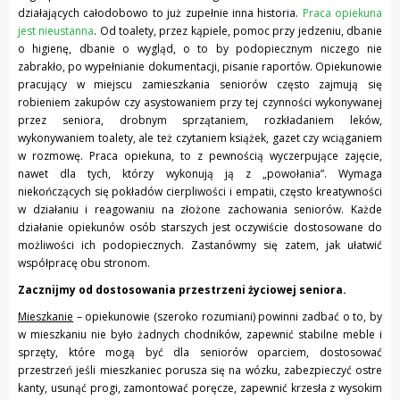
działających całodobowo to już zupełnie inna historia.
Praca opiekuna
jest nieustanna
. Od toalety, przez kąpiele, pomoc przy jedzeniu, dbanie
o higienę, dbanie o wygląd, o to by podopiecznym niczego nie
zabrakło, po wypełnianie dokumentacji, pisanie raportów. Opiekunowie
pracujący w miejscu zamieszkania seniorów często zajmują się
robieniem zakupów czy asystowaniem przy tej czynności wykonywanej
przez seniora, drobnym sprzątaniem, rozkładaniem leków,
wykonywaniem toalety, ale też czytaniem książek, gazet czy wciąganiem
w rozmowę. Praca opiekuna, to z pewnością wyczerpujące zajęcie,
nawet dla tych, którzy wykonują ją z „powołania”. Wymaga
niekończących się pokładów cierpliwości i empatii, często kreatywności
w działaniu i reagowaniu na złożone zachowania seniorów. Każde
działanie opiekunów osób starszych jest oczywiście dostosowane do
możliwości ich podopiecznych. Zastanówmy się zatem, jak ułatwić
współpracę obu stronom.
Zacznijmy od dostosowania przestrzeni życiowej seniora.
Mieszkanie
– opiekunowie (szeroko rozumiani) powinni zadbać o to, by
w mieszkaniu nie było żadnych chodników, zapewnić stabilne meble i
sprzęty, które mogą być dla seniorów oparciem, dostosować
przestrzeń jeśli mieszkaniec porusza się na wózku, zabezpieczyć ostre
kanty, usunąć progi, zamontować poręcze, zapewnić krzesła z wysokim