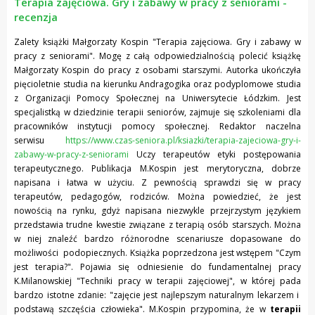
Terapia zajęciowa. Gry i zabawy w pracy z seniorami -
recenzja
Zalety książki Małgorzaty Kospin "Terapia zajęciowa. Gry i zabawy w
pracy z seniorami". Mogę z całą odpowiedzialnością polecić książkę
Małgorzaty Kospin do pracy z osobami starszymi. Autorka ukończyła
pięcioletnie studia na kierunku Andragogika oraz podyplomowe studia
z Organizacji Pomocy Społecznej na Uniwersytecie Łódzkim. Jest
specjalistką w dziedzinie terapii seniorów, zajmuje się szkoleniami dla
pracowników instytucji pomocy społecznej. Redaktor naczelna
serwisu
https://www.czas-seniora.pl/ksiazki/terapia-zajeciowa-gry-i-
zabawy-w-pracy-z-seniorami
Uczy terapeutów etyki postępowania
terapeutycznego. Publikacja M.Kospin jest merytoryczna, dobrze
napisana i łatwa w użyciu. Z pewnością sprawdzi się w pracy
terapeutów, pedagogów, rodziców. Można powiedzieć, że jest
nowością na rynku, gdyż napisana niezwykle przejrzystym językiem
przedstawia trudne kwestie związane z terapią osób starszych. Można
w niej znaleźć bardzo różnorodne scenariusze dopasowane do
możliwości podopiecznych. Książka poprzedzona jest wstępem "Czym
jest terapia?". Pojawia się odniesienie do fundamentalnej pracy
K.Milanowskiej "Techniki pracy w terapii zajęciowej", w której pada
bardzo istotne zdanie: "zajęcie jest najlepszym naturalnym lekarzem i
podstawą szczęścia człowieka". M.Kospin przypomina, że w
terapii