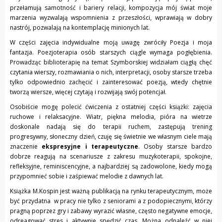
przełamują samotność i bariery relacji, kompozycja mój świat moje
marzenia wyzwalają wspomnienia z przeszłości, wprawiają w dobry
nastrój, pozwalają na kontemplację minionych lat.
W części zajęcia indywidualne moją uwagę zwróciły Poezja i moja
fantazja. Poezjoterapia osób starszych ciągle wymaga pogłębienia.
Prowadząc biblioterapię na temat Szymborskiej widziałam ciągłą chęć
czytania wierszy, rozmawiania o nich, interpretacji, osoby starsze trzeba
tylko odpowiednio zachęcić i zainteresować poezją, wtedy chętnie
tworzą wiersze, więcej czytają i rozwijają swój potencjał.
Osobiście mogę polecić ćwiczenia z ostatniej części książki: zajęcia
ruchowe i relaksacyjne. Wiatr, piękna melodia, pióra na wietrze
doskonale nadają się do terapii ruchem, zastępują trening
progresywny, słoneczny dzień, czuję się świetnie we własnym ciele mają
znaczenie
ekspresyjne i terapeutyczne
. Osoby starsze bardzo
dobrze reagują na scenariusze z zakresu muzykoterapii, spokojne,
refleksyjne, reminiscencyjne, a najbardziej są zadowolone, kiedy mogą
przypomnieć sobie i zaśpiewać melodie z dawnych lat.
Książka M.Kospin jest ważną publikacją na rynku terapeutycznym, może
być przydatna w pracy nie tylko z seniorami a z podopiecznymi, którzy
pragną poprzez gry i zabawy wyrazić własne, często negatywne emocje,
odreagować stres i aktywnie spędzić czas. Można odnaleźć w niej