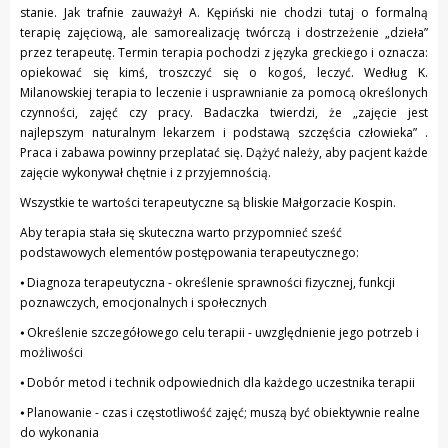
stanie. Jak trafnie zauważył A. Kępiński nie chodzi tutaj o formalną
terapię zajęciową, ale samorealizację twórczą i dostrzeżenie „dzieła”
przez terapeutę. Termin terapia pochodzi z języka greckiego i oznacza:
opiekować się kimś, troszczyć się o kogoś, leczyć. Według K.
Milanowskiej terapia to leczenie i usprawnianie za pomocą określonych
czynności, zajęć czy pracy. Badaczka twierdzi, że „zajęcie jest
najlepszym naturalnym lekarzem i podstawą szczęścia człowieka” .
Praca i zabawa powinny przeplatać się. Dążyć należy, aby pacjent każde
zajęcie wykonywał chętnie i z przyjemnością.
Wszystkie te wartości terapeutyczne są bliskie Małgorzacie Kospin.
Aby terapia stała się skuteczna warto przypomnieć sześć
podstawowych elementów postępowania terapeutycznego:
⦁ Diagnoza terapeutyczna - określenie sprawności fizycznej, funkcji
poznawczych, emocjonalnych i społecznych
⦁ Określenie szczegółowego celu terapii - uwzględnienie jego potrzeb i
możliwości
⦁ Dobór metod i technik odpowiednich dla każdego uczestnika terapii
⦁ Planowanie - czas i częstotliwość zajęć; muszą być obiektywnie realne
do wykonania