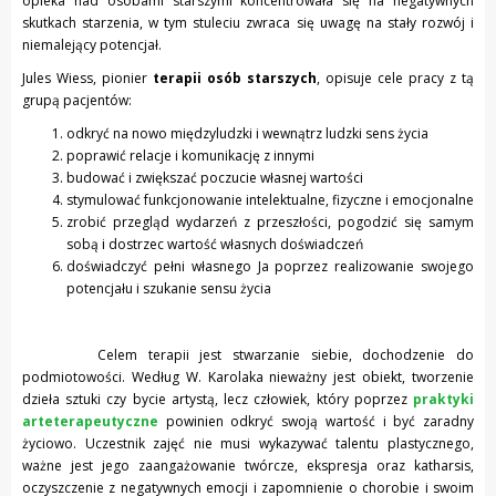
opieka nad osobami starszymi koncentrowała się na negatywnych
skutkach starzenia, w tym stuleciu zwraca się uwagę na stały rozwój i
niemalejący potencjał.
Jules Wiess, pionier
terapii osób starszych
, opisuje cele pracy z tą
grupą pacjentów:
odkryć na nowo międzyludzki i wewnątrz ludzki sens życia
poprawić relacje i komunikację z innymi
budować i zwiększać poczucie własnej wartości
stymulować funkcjonowanie intelektualne, fizyczne i emocjonalne
zrobić przegląd wydarzeń z przeszłości, pogodzić się samym
sobą i dostrzec wartość własnych doświadczeń
doświadczyć pełni własnego Ja poprzez realizowanie swojego
potencjału i szukanie sensu życia
Celem terapii jest stwarzanie siebie, dochodzenie do
podmiotowości. Według W. Karolaka nieważny jest obiekt, tworzenie
dzieła sztuki czy bycie artystą, lecz człowiek, który poprzez
praktyki
arteterapeutyczne
powinien odkryć swoją wartość i być zaradny
życiowo. Uczestnik zajęć nie musi wykazywać talentu plastycznego,
ważne jest jego zaangażowanie twórcze, ekspresja oraz katharsis,
oczyszczenie z negatywnych emocji i zapomnienie o chorobie i swoim