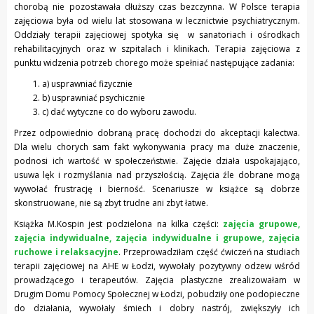
chorobą nie pozostawała dłuższy czas bezczynna. W Polsce terapia
zajęciowa była od wielu lat stosowana w lecznictwie psychiatrycznym.
Oddziały terapii zajęciowej spotyka się w sanatoriach i ośrodkach
rehabilitacyjnych oraz w szpitalach i klinikach. Terapia zajęciowa z
punktu widzenia potrzeb chorego może spełniać następujące zadania:
a) usprawniać fizycznie
b) usprawniać psychicznie
c) dać wytyczne co do wyboru zawodu.
Przez odpowiednio dobraną pracę dochodzi do akceptacji kalectwa.
Dla wielu chorych sam fakt wykonywania pracy ma duże znaczenie,
podnosi ich wartość w społeczeństwie. Zajęcie działa uspokajająco,
usuwa lęk i rozmyślania nad przyszłością. Zajęcia źle dobrane mogą
wywołać frustrację i bierność. Scenariusze w książce są dobrze
skonstruowane, nie są zbyt trudne ani zbyt łatwe.
Książka M.Kospin jest podzielona na kilka części:
zajęcia grupowe,
zajęcia indywidualne, zajęcia indywidualne i grupowe, zajęcia
ruchowe i relaksacyjne
. Przeprowadziłam część ćwiczeń na studiach
terapii zajęciowej na AHE w Łodzi, wywołały pozytywny odzew wśród
prowadzącego i terapeutów. Zajęcia plastyczne zrealizowałam w
Drugim Domu Pomocy Społecznej w Łodzi, pobudziły one podopieczne
do działania, wywołały śmiech i dobry nastrój, zwiększyły ich