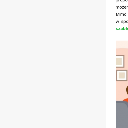
możem
Mimo t
w spó
szabl