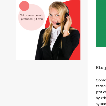
Kto 
Oprac
zadan
jest c
by zd
sytuac