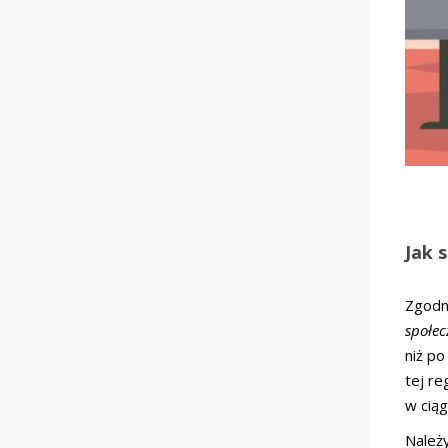
Jak 
Zgodn
społec
niż po
tej re
w ciąg
Należ