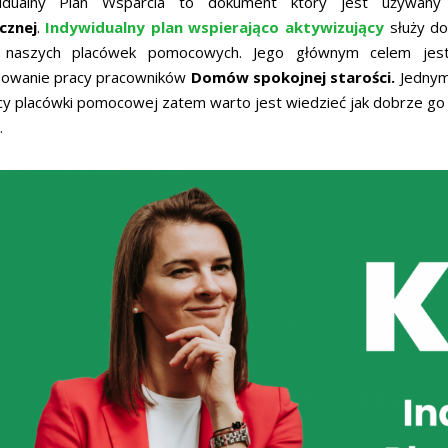
idualny Plan Wsparcia to dokument który jest używan
cznej
.
Indywidualny plan wspierająco aktywizujący
służy do
 naszych placówek pomocowych. Jego głównym celem jest
nowanie pracy pracowników
Domów spokojnej starości.
Jedny
cy placówki pomocowej zatem warto jest wiedzieć jak dobrze go
.