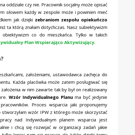
na oddziale czy nie. Pracownik socjalny może opisać
dnym słowem każdy w zespole może i powinien mieć
dkiem jak dzięki
zebraniom zespołu opiekuńczo
 niż ta którą znałam dotychczas. Nasz subiektywizm
 obiektywizm co do mieszkańca. Tylko w takich
dywidualny Plan Wspierająco Aktywizujący
.
a?
ieszkańcami, założeniami, ustawodawca zachęca do
entu. Każda placówka może zatem posługiwać się
założenia w nim zawarte tak by był on realizowany
bre.
Wzór Indywidualnego Planu
ma być jedynie
pracowników. Proces wsparcia jaki proponujemy
go stworzyłam wzór IPW z którego może skorzystać
 pracy nad Indywidualnym planem wsparcia jest
nie i chcą się rozwijać w organizacji zadań jakie
lko lepiej nam się pracuje ale także dzięki temu