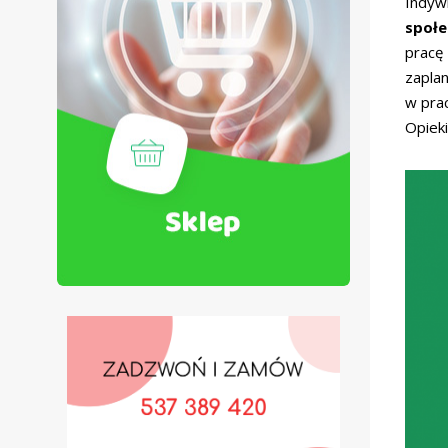
Indyw
społe
pracę
zapla
w pra
Opieki