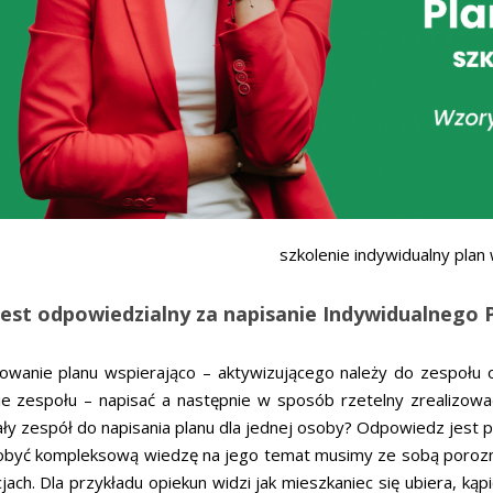
szkolenie indywidualny plan
jest odpowiedzialny za napisanie Indywidualnego 
owanie planu wspierająco – aktywizującego należy do zespołu o
ie zespołu – napisać a następnie w sposób rzetelny zrealizowa
ały zespół do napisania planu dla jednej osoby? Odpowiedz jest 
obyć kompleksową wiedzę na jego temat musimy ze sobą porozm
jach. Dla przykładu opiekun widzi jak mieszkaniec się ubiera, ką