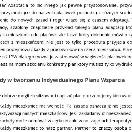
za? Adaptacja to nic innego jak pewne przystosowanie, przy
 przychodzące do naszych placówek pochodzą z różnych środow
enie do nowych zasad i reguł wiąże się z czasem adaptacji. 
łady, szablony znajdziecie przykład takiego planu adaptacji 
ycia mieszkańca do placówki ale także który dokładnie mówi o t
ącach z mieszkańcem. Nie jest to tylko procedura przyjęcia do
ien podejmować każdy z pracowników na rzecz mieszkańca. Plany 
e niż IPW dlatego można je zastosować w większości placówek b
esz na moim szkoleniu konkretny plan który musisz tylko wydruko
dy w tworzeniu Indywidualnego Planu Wsparcia
 dobrze mogli zrealizować i napisać plan potrzebujemy kierować
Każdy mieszkaniec ma wolność. Ta zasada oznacza iż nie jest
aktywizacji naszych mieszkańców. Jeśli zakładamy iż mieszkanie
zachęty może odmówić wzięcia udziału w np. zajęciach terapeutyc
Każdy mieszkaniec to nasz partner. Partner to znaczy osoba o