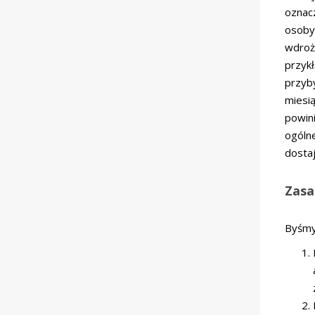
oznac
osoby
wdroż
przyk
przyb
miesi
powin
ogóln
dostaj
Zasa
Byśmy