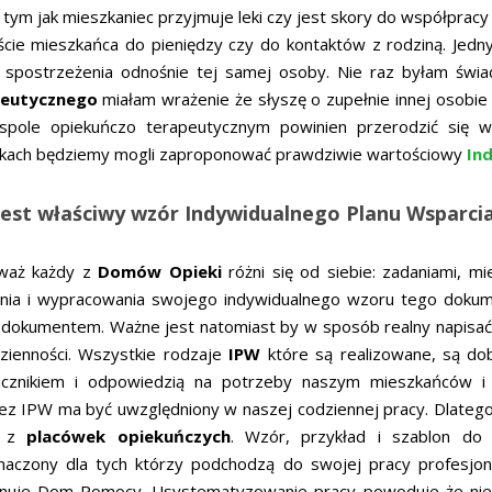
tym jak mieszkaniec przyjmuje leki czy jest skory do współpracy 
ście mieszkańca do pieniędzy czy do kontaktów z rodziną. Je
 spostrzeżenia odnośnie tej samej osoby. Nie raz byłam świa
peutycznego
miałam wrażenie że słyszę o zupełnie innej osobie
spole opiekuńczo terapeutycznym powinien przerodzić się w
kach będziemy mogli zaproponować prawdziwie wartościowy
In
 jest właściwy wzór Indywidualnego Planu Wsparci
waż każdy z
Domów Opieki
różni się od siebie: zadaniami, m
nia i wypracowania swojego indywidualnego wzoru tego dokum
 dokumentem. Ważne jest natomiast by w sposób realny napisać 
zienności. Wszystkie rodzaje
IPW
które są realizowane, są do
cznikiem i odpowiedzią na potrzeby naszym mieszkańców i 
ez IPW ma być uwzględniony w naszej codziennej pracy. Dlate
a z
placówek opiekuńczych
. Wzór, przykład i szablon do
naczony dla tych którzy podchodzą do swojej pracy profesjonal
nuje Dom Pomocy. Usystematyzowanie pracy powoduje że nie ty