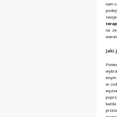
nam o 
podej
swoje
tera
na ze
warun
Jaki
Ponie
wybra
innym
w cod
wyzna
poprz
każd
przez
propo