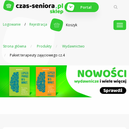
Portal
Logowanie
/
Rejestracja
Koszyk
Strona główna
Produkty
Wydawnictwo
Z myślą o
seniorach
Pakiet terapeuty zajęciowego cz.4