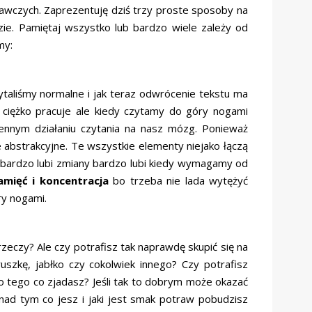
awczych. Zaprezentuję dziś trzy proste sposoby na
e. Pamiętaj wszystko lub bardzo wiele zależy od
my:
ytaliśmy normalne i jak teraz odwrócenie tekstu ma
ciężko pracuje ale kiedy czytamy do góry nogami
ennym działaniu czytania na nasz mózg. Ponieważ
e abstrakcyjne. Te wszystkie elementy niejako łączą
 bardzo lubi zmiany bardzo lubi kiedy wymagamy od
amięć i koncentracja
bo trzeba nie lada wytężyć
ry nogami.
zeczy? Ale czy potrafisz tak naprawdę skupić się na
szkę, jabłko czy cokolwiek innego? Czy potrafisz
tego co zjadasz? Jeśli tak to dobrym może okazać
 nad tym co jesz i jaki jest smak potraw pobudzisz