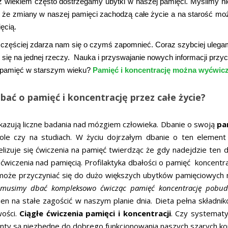
 wiekiem często dostrzegamy ubytki w naszej pamięci. Myślimy nie
k że zmiany w naszej pamięci zachodzą całe życie a na starość 
ęcią.
częściej zdarza nam się o czymś zapomnieć. Coraz szybciej ulegamy 
 się na jednej rzeczy. Nauka i przyswajanie nowych informacji przy
 pamięć w starszym wieku?
Pamięć i koncentrację można wyćwic
dbać o pamięć i koncentrację przez całe życie?
kazują liczne badania nad mózgiem człowieka. Dbanie o swoją
pam
ole czy na studiach. W życiu dojrzałym dbanie o ten element
elizuje się ćwiczenia na pamięć twierdząc że gdy nadejdzie te
 ćwiczenia nad pamięcią. Profilaktyka dbałości o pamięć koncentr
może przyczyniać się do dużo większych ubytków pamięciowych n
musimy dbać kompleksowo ćwicząc pamięć koncentrację pobudz
ien na stałe zagościć w naszym planie dnia. Dieta pełna skład
wości.
Ciągłe ćwiczenia pamięci i koncentracji
. Czy systemat
nty są niezbędne do dobrego funkcjonowania naszych szarych k