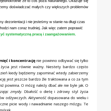
jednokrotnie że to coś poza naturalnego. Okazuje się
możemy doświadczać małych czy większych problemów
dezorientacji i nie jesteśmy w stanie na długi czas
chodzi nam coraz trudniej. Jak więc zatem poprawić
zyć systematyczną pracą i zaangażowaniem.
ięć i koncentrację
nie powinno odbywać się tylko
 życia jest równie ważny. Niestety bardzo często
n dzień kiedy będziemy zapominać wtedy zabierzemy
ację jest jeszcze bardzo źle traktowana a co za tym
iż powinna. O mózg należy dbać ale nie byle jak. O
ając zmysły
. Dbałość o dietę i zdrowy styl życia
ników odżywczych. Aktywność dopasowana do wieku i
yczne picie wody i nawadnianie naszego mózgu. Te
omórek.