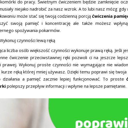
 komórki do pracy. Świetnym ćwiczeniem będzie zamknięcie oczu
usiały niejako nadrobić za nasz wzrok. A to lubi nasz mózg gdy
kowaniu
może stać się twoją codzienną porcją
ćwiczenia pamię
szyć swoją pamięć i koncentrację ale także możesz wpły
ernego spożywania pokarmów.
Wykonuj czynności lewą ręką
ca liczba osób większość czynności wykonuje prawą ręką. Jeśli je
enne ćwiczenie przeciwstawnej ręki pozwoli ci na jeszcze leps
 i prawej. Wykonuj proste czynności nie wymagające nie wiadomo
j kurze ręką której mniej używasz. Dzięki temu poprawi się twoj
o działania a pamięć zacznie lepiej funkcjonować. To proste
rki
polepszy przepływ informacji i wpłynie na lepsze pamiętanie.