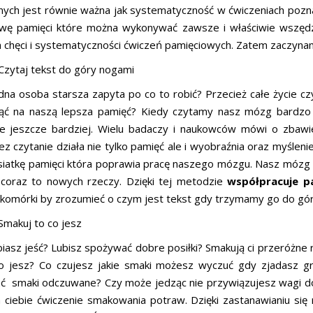
znych jest równie ważna jak systematyczność w ćwiczeniach pozn
wę pamięci które można wykonywać zawsze i właściwie wszędzi
h chęci i systematyczności ćwiczeń pamięciowych. Zatem zaczyna
Czytaj tekst do góry nogami
dna osoba starsza zapyta po co to robić? Przecież całe życie cz
ąć na naszą lepsza pamięć? Kiedy czytamy nasz mózg bardzo 
je jeszcze bardziej. Wielu badaczy i naukowców mówi o zbawi
z czytanie działa nie tylko pamięć ale i wyobraźnia oraz myśleni
 siatkę pamięci która poprawia pracę naszego mózgu. Nasz mózg
 coraz to nowych rzeczy. Dzięki tej metodzie
współpracuje p
 komórki by zrozumieć o czym jest tekst gdy trzymamy go do gó
Smakuj to co jesz
iasz jeść? Lubisz spożywać dobre posiłki? Smakują ci przeróżne r
o jesz? Co czujesz jakie smaki możesz wyczuć gdy zjadasz gru
ć smaki odczuwane? Czy może jedząc nie przywiązujesz wagi do 
a ciebie ćwiczenie smakowania potraw. Dzięki zastanawianiu się