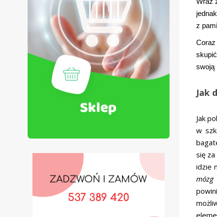
Wraz z
jedna
z pami
Coraz 
skupić
swoją
Jak 
Jak po
w szk
bagat
się za
idzie 
mózg 
powin
możli
eleme