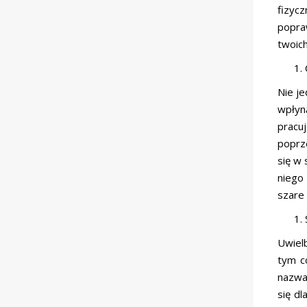
fizyc
popra
twoic
Nie je
wpłyn
pracu
poprze
się w
niego
szare
Uwielb
tym c
nazwa
się dl