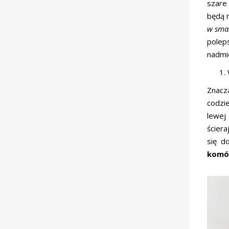
szare
będą m
w sma
polep
nadmi
Znaczą
codzi
lewej
ściera
się d
komó