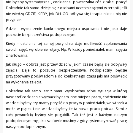
nie byłaby systematyczna , codzienna, powtarzalna cóż z takiej pracy?
Dokładnie tak samo dzieje się z osobami uczestniczącymi w terapii. Jeśli
nie wiedzą GDZIE, KIEDY, JAK DŁUGO odbywa się terapia nikt na nią nie
przyjdzie.
Gdzie – wyznaczenie konkretnego miejsca usprawnia i nie jako daje
poczucie bezpieczeństwa podopiecznym.
Kiedy – ustalenie tej samej pory dnia daje możliwość zaplanowania
swoich zajęć, wyrobienie rutyny. Np. W każdy poniedziałek mam zajęcia
z haftowania.
Jak długo – dobrze jest przewidzieć w jakim czasie będą się odbywały
zajęcia. Daje to poczucie bezpieczeństwa. Podopieczny będzie
przygotowany podświadomie do konkretnego czasu jaki ma poświęcić
na wykonanie zajęcia.
Dokładnie tak samo jest z nami. Wyobraźmy sobie sytuacje w której
nasz szef codziennie wyznaczłby nam inne miejsce pracy, codziennie nie
wiedzielibyśmy czy mamy przyjść do pracy w poniedziałek, we wtorek a
może w piątek i nie wiedzielibyśmy ile ta nasza praca potrwa. Sami z
całą pewnością byśmy się pogubili. Tak też jest z każdym naszym
podopiecznym my jako szefowie musimy z góry systematyzować pracę
naszym podopiecznym.