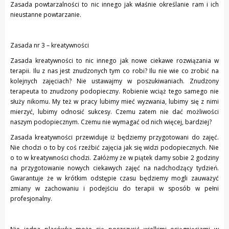
Zasada powtarzalności to nic innego jak właśnie określanie ram i ich
nieustanne powtarzanie.
Zasada nr 3 – kreatywności
Zasada kreatywności to nic innego jak nowe ciekawe rozwiązania w
terapii. Ilu z nas jest znudzonych tym co robi? Ilu nie wie co zrobić na
kolejnych zajęciach? Nie ustawajmy w poszukiwaniach. Znudzony
terapeuta to znudzony podopieczny. Robienie wciąż tego samego nie
służy nikomu. My też w pracy lubimy mieć wyzwania, lubimy się z nimi
mierzyć, lubimy odnosić sukcesy. Czemu zatem nie dać możliwości
naszym podopiecznym. Czemu nie wymagać od nich więcej, bardziej?
Zasada kreatywności przewiduje iż będziemy przygotowani do zajęć.
Nie chodzi o to by coś rzeźbić zajęcia jak się widzi podopiecznych. Nie
o to w kreatywności chodzi. Załóżmy że w piątek damy sobie 2 godziny
na przygotowanie nowych ciekawych zajęć na nadchodzący tydzień.
Gwarantuje że w krótkim odstępie czasu będziemy mogli zauważyć
zmiany w zachowaniu i podejściu do terapii w sposób w pełni
profesjonalny.