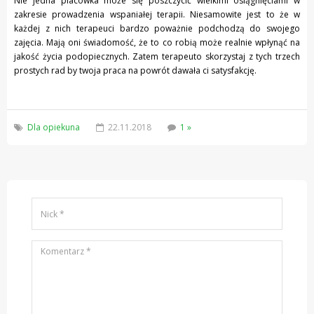
Nie jedna placówka może się poszczycić wielkimi osiągnięciami w
zakresie prowadzenia wspaniałej terapii. Niesamowite jest to że w
każdej z nich terapeuci bardzo poważnie podchodzą do swojego
zajęcia. Mają oni świadomość, że to co robią może realnie wpłynąć na
jakość życia podopiecznych. Zatem terapeuto skorzystaj z tych trzech
prostych rad by twoja praca na powrót dawała ci satysfakcję.
Dla opiekuna
22.11.2018
1 »