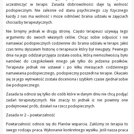
uczestniczyć w terapii. Zasada dobrowolności daje tą wolność
podopiecznym. Nie zależnie od stanu psychicznego czy fizycznego
każdy z nas ma wolność i może odmówić brania udziału w zajęciach
chociażby terapeutycznych.
Nie brnijmy jednak w drugą stronę. Często terapeuci używają tego
argumentu do swoich własnych celów. Chcąc sobie odpuścić i nie
namawiać podopiecznych codziennie do brania udziału w terapii. Jakiś
czas temu słyszałam historię o terapeucie który był nieugięty. Pewnego
dnia na jego oddział przyjęta została osoba, którą niemożliwością było
namówić do czegokolwiek innego jak tylko do jedzenia posiłków.
Terapeuta jednak nie ustawał i po kilku miesiącach codziennego
namawiania podopiecznego, podopieczny poszedł na terapie. Okazało
się ze jego wytrwałość została doceniona i szybkim czasie zjednał sobie
ów podopiecznego.
Zasada ta odnosi się tylko do osób które w danym dniu nie chcą podjąć
zadań terapeutycznych. Nie znaczy to jednak iż nie powinny one
podejmować prób, działań na rzecz podopiecznych.
Zasada nr 2 – powtarzalność
Powtarzalność odnosi się do Planów wsparcia. Załóżmy że terapia to
swego rodzaju praca. Wykonanie konkretnego wysiłku. Jeśli nasza praca