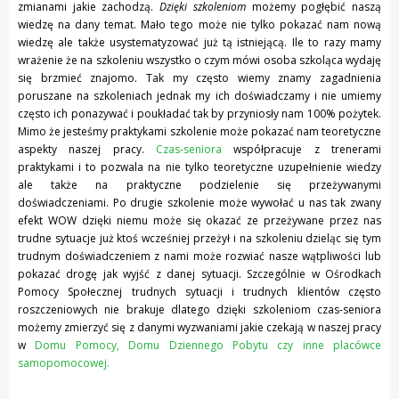
zmianami jakie zachodzą.
Dzięki szkoleniom
możemy pogłębić naszą
wiedzę na dany temat. Mało tego może nie tylko pokazać nam nową
wiedzę ale także usystematyzować już tą istniejącą. Ile to razy mamy
wrażenie że na szkoleniu wszystko o czym mówi osoba szkoląca wydaję
się brzmieć znajomo. Tak my często wiemy znamy zagadnienia
poruszane na szkoleniach jednak my ich doświadczamy i nie umiemy
często ich ponazywać i poukładać tak by przyniosły nam 100% pożytek.
Mimo że jesteśmy praktykami szkolenie może pokazać nam teoretyczne
aspekty naszej pracy.
Czas-seniora
współpracuje z trenerami
praktykami i to pozwala na nie tylko teoretyczne uzupełnienie wiedzy
ale także na praktyczne podzielenie się przeżywanymi
doświadczeniami. Po drugie szkolenie może wywołać u nas tak zwany
efekt WOW dzięki niemu może się okazać ze przeżywane przez nas
trudne sytuacje już ktoś wcześniej przeżył i na szkoleniu dzieląc się tym
trudnym doświadczeniem z nami może rozwiać nasze wątpliwości lub
pokazać drogę jak wyjść z danej sytuacji. Szczególnie w Ośrodkach
Pomocy Społecznej trudnych sytuacji i trudnych klientów często
roszczeniowych nie brakuje dlatego dzięki szkoleniom czas-seniora
możemy zmierzyć się z danymi wyzwaniami jakie czekają w naszej pracy
w
Domu Pomocy, Domu Dziennego Pobytu czy inne placówce
samopomocowej.