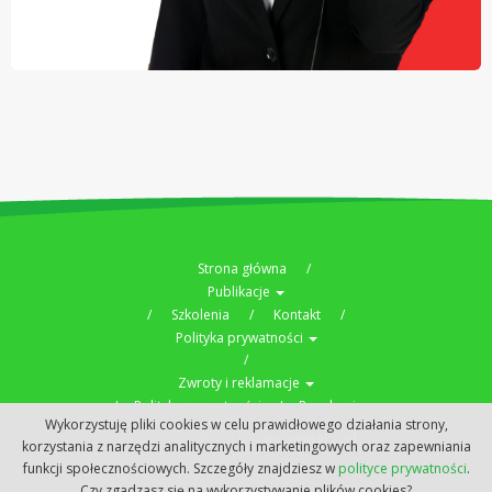
Strona główna
Publikacje
Szkolenia
Kontakt
Polityka prywatności
Zwroty i reklamacje
Polityka prywatności
Regulamin
Wykorzystuję pliki cookies w celu prawidłowego działania strony,
Copyright © 2019
czas-seniora.pl
korzystania z narzędzi analitycznych i marketingowych oraz zapewniania
funkcji społecznościowych. Szczegóły znajdziesz w
polityce prywatności
.
Czy zgadzasz się na wykorzystywanie plików cookies?