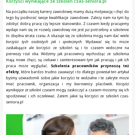
Korzyści wynikające ze szkoleń czas-seniora.pl
Na początku naszej kariery zawodowej mamy dużą motywację i chęć do
tego by podnosić swoje kwalifikacje zawodowe. Zależy nam na tym by
zdobyć dobrą pracę czy lepsze stanowisko. Z czasem kiedy pracujemy
wydaje nam się ze rozwój zawodowy nie jest już potrzebny a szkolenie
to zbędna strata czasu. A okazuje się że szkolenia mogą nam dać wiele
korzyści tych osobistych jak i społecznych
. Wydawać się to może
zaskakujące ale korzyści ze szkoleń są i to czasem widoczne na
pierwszy rzut oka. Widzimy jak pracownicy wychodząc ze szkolenia
mają nowe chęci, są ciekawi i zainteresowani tym jak pracują i jak ich
praca może wyglądać.
Szkolenia pracowników przynoszą też
efekty
, które bardzo trudno zauważyć i to dlatego powstał ten artykuł
byśmy uświadomili sobie jakie korzyści te widzialne i te zakryte może
mieć pracownik, organizacja i my kierownicy placówek.
Korzyści
wynikające ze szkoleń
czasem mogą zaskoczyć a czasem możemy się ich
spodziewać i ich oczekiwać. Zatem jakie są korzyści ze szkoleń czas-
seniora.pl