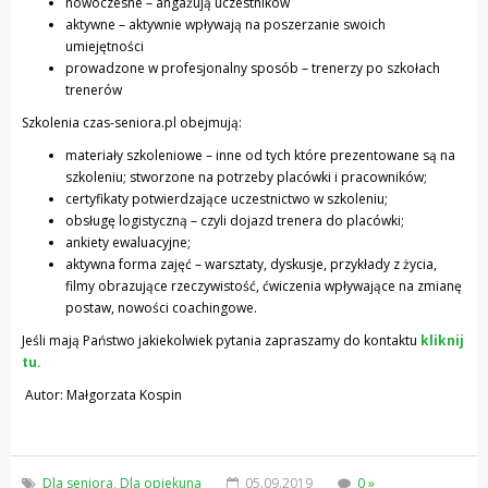
nowoczesne – angażują uczestników
aktywne – aktywnie wpływają na poszerzanie swoich
umiejętności
prowadzone w profesjonalny sposób – trenerzy po szkołach
trenerów
Szkolenia czas-seniora.pl obejmują:
materiały szkoleniowe – inne od tych które prezentowane są na
szkoleniu; stworzone na potrzeby placówki i pracowników;
certyfikaty potwierdzające uczestnictwo w szkoleniu;
obsługę logistyczną – czyli dojazd trenera do placówki;
ankiety ewaluacyjne;
aktywna forma zajęć – warsztaty, dyskusje, przykłady z życia,
filmy obrazujące rzeczywistość, ćwiczenia wpływające na zmianę
postaw, nowości coachingowe.
Jeśli mają Państwo jakiekolwiek pytania zapraszamy do kontaktu
kliknij
tu.
Autor: Małgorzata Kospin
Dla seniora
,
Dla opiekuna
05.09.2019
0 »