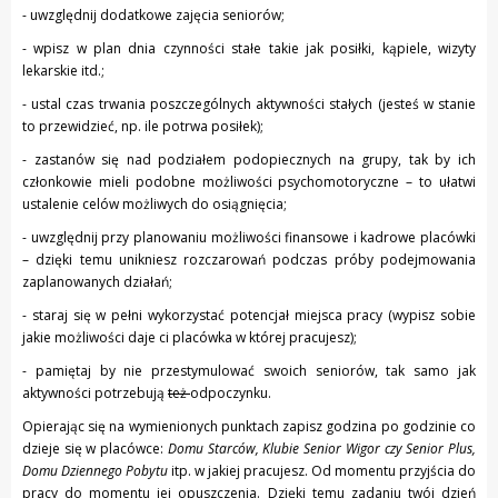
- uwzględnij dodatkowe zajęcia seniorów;
- wpisz w plan dnia czynności stałe takie jak posiłki, kąpiele, wizyty
lekarskie itd.;
- ustal czas trwania poszczególnych aktywności stałych (jesteś w stanie
to przewidzieć, np. ile potrwa posiłek);
- zastanów się nad podziałem podopiecznych na grupy, tak by ich
członkowie mieli podobne możliwości psychomotoryczne – to ułatwi
ustalenie celów możliwych do osiągnięcia;
- uwzględnij przy planowaniu możliwości finansowe i kadrowe placówki
– dzięki temu unikniesz rozczarowań podczas próby podejmowania
zaplanowanych działań;
- staraj się w pełni wykorzystać potencjał miejsca pracy (wypisz sobie
jakie możliwości daje ci placówka w której pracujesz);
- pamiętaj by nie przestymulować swoich seniorów, tak samo jak
aktywności potrzebują
też
odpoczynku.
Opierając się na wymienionych punktach zapisz godzina po godzinie co
dzieje się w placówce:
Domu Starców, Klubie Senior Wigor czy Senior Plus,
Domu Dziennego Pobytu
itp. w jakiej pracujesz. Od momentu przyjścia do
pracy do momentu jej opuszczenia. Dzięki temu zadaniu twój dzień