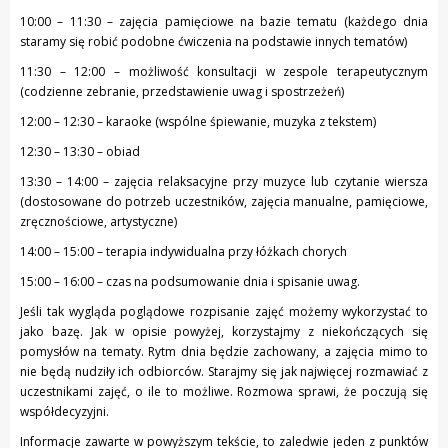
10:00 – 11:30 – zajęcia pamięciowe na bazie tematu (każdego dnia
staramy się robić podobne ćwiczenia na podstawie innych tematów)
11:30 – 12:00 – możliwość konsultacji w zespole terapeutycznym
(codzienne zebranie, przedstawienie uwag i spostrzeżeń)
12:00 – 12:30 – karaoke (wspólne śpiewanie, muzyka z tekstem)
12:30 – 13:30 – obiad
13:30 – 14:00 – zajęcia relaksacyjne przy muzyce lub czytanie wiersza
(dostosowane do potrzeb uczestników, zajęcia manualne, pamięciowe,
zręcznościowe, artystyczne)
14:00 – 15:00 – terapia indywidualna przy łóżkach chorych
15:00 – 16:00 – czas na podsumowanie dnia i spisanie uwag.
Jeśli tak wygląda poglądowe rozpisanie zajęć możemy wykorzystać to
jako bazę. Jak w opisie powyżej, korzystajmy z niekończących się
pomysłów na tematy. Rytm dnia będzie zachowany, a zajęcia mimo to
nie będą nudziły ich odbiorców. Starajmy się jak najwięcej rozmawiać z
uczestnikami zajęć, o ile to możliwe. Rozmowa sprawi, że poczują się
współdecyzyjni.
Informacje zawarte w powyższym tekście, to zaledwie jeden z punktów