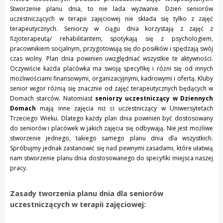
Stworzenie planu dnia, to nie lada wyzwanie. Dzień seniorów
uczestniczących w terapii zajęciowej nie składa się tylko z zajęć
terapeutycznych. Seniorzy w ciągu dnia korzystają z zajęć z
fizjoterapeutą/ rehabilitantem, spotykają się z psychologiem,
pracownikiem socjalnym, przygotowują się do posiłków i spędzają swój
czas wolny. Plan dnia powinien uwzględniać wszystkie te aktywności.
Oczywiście każda placówka ma swoją specyfikę i różni się od innych
możliwościami finansowymi, organizacyjnymi, kadrowymi i ofertą. Kluby
senior wigor różnią się znacznie od zajęć terapeutycznych będących w
Domach starców. Natomiast
seniorzy uczestniczący w Dziennych
Domach
mają inne zajęcia niż ci uczestniczący w Uniwersytetach
Trzeciego Wieku. Dlatego każdy plan dnia powinien być dostosowany
do seniorów i placówek w jakich zajęcia się odbywają. Nie jest możliwe
stworzenie jednego, takiego samego planu dnia dla wszystkich.
Spróbujmy jednak zastanowić się nad pewnymi zasadami, które ułatwią
nam stworzenie planu dnia dostosowanego do specyfiki miejsca naszej
pracy.
Zasady tworzenia planu dnia dla seniorów
uczestniczących w terapii zajęciowej: