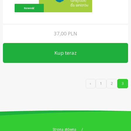
Nowość
37,00
PLN
Kup teraz
‹
1
2
3
Strona główna