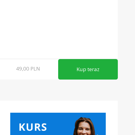
49,00
PLN
Kup teraz