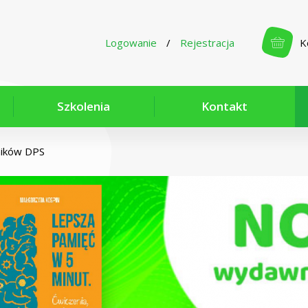
Logowanie
/
Rejestracja
K
Szkolenia
Kontakt
ników DPS