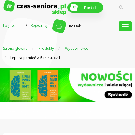
Portal
Logowanie
/
Rejestracja
Koszyk
Strona główna
Produkty
Wydawnictwo
Z myślą o
seniorach
Lepsza pamięć w 5 minut cz.1